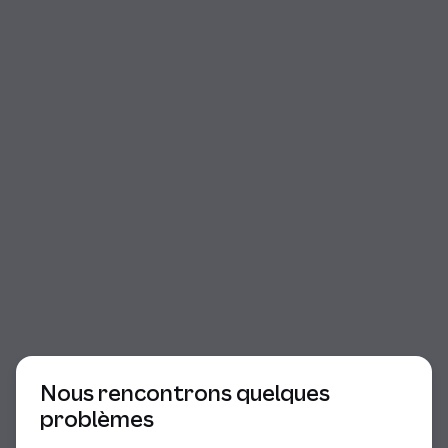
Début du dialogue
Nous rencontrons quelques
problèmes